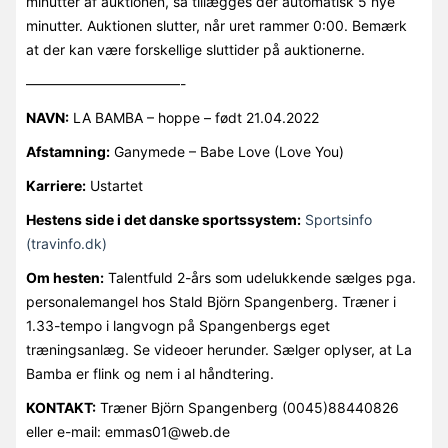
minutter af auktionen, så tillægges der automatisk 5 nye
minutter. Auktionen slutter, når uret rammer 0:00. Bemærk
at der kan være forskellige sluttider på auktionerne.
———————————-
NAVN:
LA BAMBA – hoppe – født 21.04.2022
Afstamning:
Ganymede – Babe Love (Love You)
Karriere:
Ustartet
Hestens side i det danske sportssystem:
Sportsinfo
(travinfo.dk)
Om hesten:
Talentfuld 2-års som udelukkende sælges pga.
personalemangel hos Stald Björn Spangenberg. Træner i
1.33-tempo i langvogn på Spangenbergs eget
træningsanlæg. Se videoer herunder. Sælger oplyser, at La
Bamba er flink og nem i al håndtering.
KONTAKT:
Træner Björn Spangenberg (0045)88440826
eller e-mail: emmas01@web.de