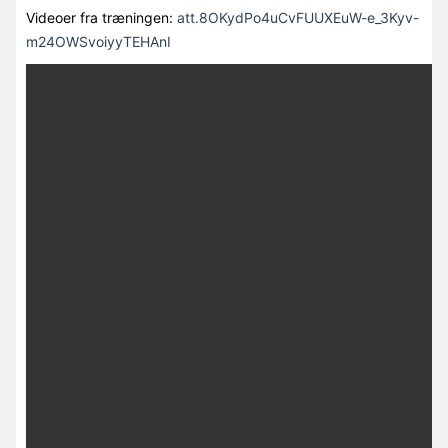
Videoer fra træningen:
att.8OKydPo4uCvFUUXEuW-e_3Kyv-
m24OWSvoiyyTEHAnI