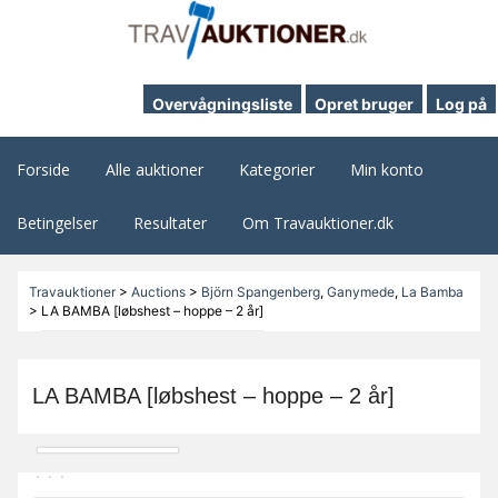
Overvågningsliste
Opret bruger
Log på
Forside
Alle auktioner
Kategorier
Min konto
Betingelser
Resultater
Om Travauktioner.dk
Travauktioner
>
Auctions
>
Björn Spangenberg
,
Ganymede
,
La Bamba
>
LA BAMBA [løbshest – hoppe – 2 år]
LA BAMBA [løbshest – hoppe – 2 år]