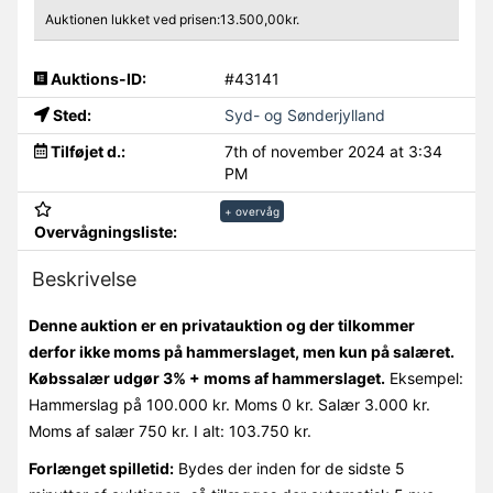
Auktionen lukket ved prisen:13.500,00kr.
Auktions-ID:
#43141
Sted:
Syd- og Sønderjylland
Tilføjet d.:
7th of november 2024 at 3:34
PM
+ overvåg
Overvågningsliste:
Beskrivelse
Denne auktion er en privatauktion og der tilkommer
derfor ikke moms på hammerslaget, men kun på salæret.
Købssalær udgør 3% + moms af hammerslaget.
Eksempel:
Hammerslag på 100.000 kr. Moms 0 kr. Salær 3.000 kr.
Moms af salær 750 kr. I alt: 103.750 kr.
Forlænget spilletid:
Bydes der inden for de sidste 5