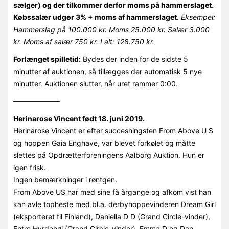
sælger) og der tilkommer derfor moms på hammerslaget.
Købssalær udgør 3% + moms af hammerslaget.
Eksempel:
Hammerslag på 100.000 kr. Moms 25.000 kr. Salær 3.000
kr. Moms af salær 750 kr. I alt: 128.750 kr.
Forlænget spilletid:
Bydes der inden for de sidste 5
minutter af auktionen, så tillægges der automatisk 5 nye
minutter. Auktionen slutter, når uret rammer 0:00.
——————–
Herinarose Vincent født 18. juni 2019.
Herinarose Vincent er efter succeshingsten From Above U S
og hoppen Gaia Enghave, var blevet forkølet og måtte
slettes på Opdrætterforeningens Aalborg Auktion. Hun er
igen frisk.
Ingen bemærkninger i røntgen.
From Above US har med sine få årgange og afkom vist han
kan avle topheste med bl.a. derbyhoppevinderen Dream Girl
(eksporteret til Finland), Daniella D D (Grand Circle-vinder),
Entre Hyrdehøj (Grand Circle-vinder), Emma D og Dan