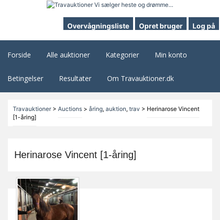
Overvågningsliste
Opret bruger
Log på
Forside
Alle auktioner
Kategorier
Min konto
Betingelser
Resultater
Om Travauktioner.dk
Travauktioner
>
Auctions
>
åring
,
auktion
,
trav
>
Herinarose Vincent
[1-åring]
Herinarose Vincent [1-åring]