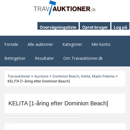
Overvågningsliste
Opret bruger
Log på
Forside
Alle auktioner
Kategorier
Min konto
Betingelser
Resultater
Om Travauktioner.dk
Travauktioner
>
Auctions
>
Dominion Beach
,
Kelita
,
Majlis Palema
>
KELITA [1-åring efter Dominion Beach]
KELITA [1-åring efter Dominion Beach]