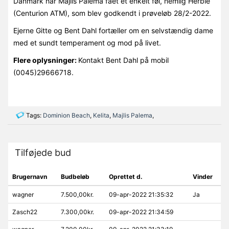
Danmark har Majlis Palema fået et enkelt føl, nemlig Herbie
(Centurion ATM), som blev godkendt i prøveløb 28/2-2022.
Ejerne Gitte og Bent Dahl fortæller om en selvstændig dame
med et sundt temperament og mod på livet.
Flere oplysninger:
Kontakt Bent Dahl på mobil
(0045)29666718.
Tags:
Dominion Beach
,
Kelita
,
Majlis Palema
,
Tilføjede bud
Brugernavn
Budbeløb
Oprettet d.
Vinder
wagner
7.500,00kr.
09-apr-2022 21:35:32
Ja
Zasch22
7.300,00kr.
09-apr-2022 21:34:59