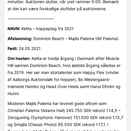
minutter. Auktionen slutter, når uret rammer 0:00. Bemærk
at der kan være forskellige sluttider på auktionerne.
———————————-
NAVN:
Kelita – hoppeplag fra 2021
Afstamning:
Dominion Beach – Majlis Palema (Alf Palema)
Født:
24.05.2021
Om hesten:
Kelita er tredje årgang i Danmark efter Muscle
Hill-sønnen Dominion Beach, hvis ældste årgang således er
fra 2019. Her ser man stortalenter som Happy Flex (vinder
af Aalborgs Auktionsløb for hopper), Bo Westergaard-
trænede Hambo og Head Over Heels samt Hansi Elholm og
Hunni.
Moderen Majlis Palema har leveret gode afkom som
Christian Palema (Adams Hall) 245.750 SEK rekord 1.14,5 –
Zeroguning (Symphonic Hanover) 151.500 SEK rekord 1.15,7
og Smajlis (Classic Photo) 95.500 SEK rekord 1.17,1. I