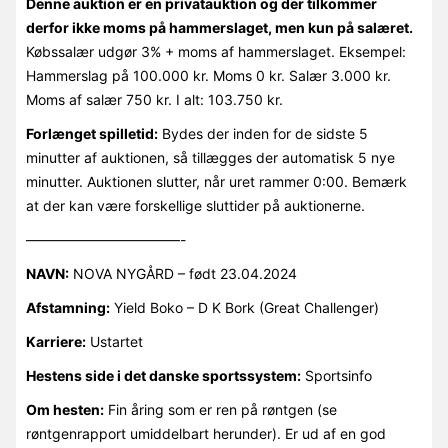
Denne auktion er en privatauktion og der tilkommer
derfor ikke moms på hammerslaget, men kun på salæret.
Købssalær udgør 3% + moms af hammerslaget. Eksempel:
Hammerslag på 100.000 kr. Moms 0 kr. Salær 3.000 kr.
Moms af salær 750 kr. I alt: 103.750 kr.
Forlænget spilletid:
Bydes der inden for de sidste 5
minutter af auktionen, så tillægges der automatisk 5 nye
minutter. Auktionen slutter, når uret rammer 0:00. Bemærk
at der kan være forskellige sluttider på auktionerne.
———————————-
NAVN:
NOVA NYGÅRD – født 23.04.2024
Afstamning:
Yield Boko – D K Bork (Great Challenger)
Karriere:
Ustartet
Hestens side i det danske sportssystem:
Sportsinfo
Om hesten:
Fin åring som er ren på røntgen (se
røntgenrapport umiddelbart herunder). Er ud af en god