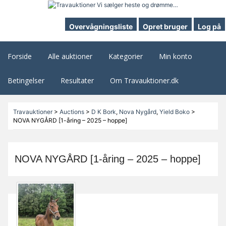
Overvågningsliste
Opret bruger
Log på
Forside
Alle auktioner
Kategorier
Min konto
Betingelser
Resultater
Om Travauktioner.dk
Travauktioner
>
Auctions
>
D K Bork
,
Nova Nygård
,
Yield Boko
>
NOVA NYGÅRD [1-åring – 2025 – hoppe]
NOVA NYGÅRD [1-åring – 2025 – hoppe]