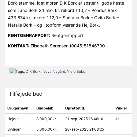
Bork-stamme, idet moren D K Bork er søster til gode heste
som Tano Bork 2,1 mio. kr. rekord 1.10,7 – Pondus Bork
433.674 kr. rekord 1.12,0 – Santana Bork – Ovita Bork –
Natalie Bork – og i topform værende Hej Bork.
RØNTGENRAPPORT:
Røntgenrapport
KONTAKT:
Elisabeth Sørensen (0045)51846700
Tags:
D K Bork
,
Nova Nygård
,
Yield Boko
,
Tilføjede bud
Brugernavn
Budbeløb
Oprettet d.
Vinder
Hejdut
8.000,00kr.
21-sep-2025 16:48:10
Ja
Bydigen
5.000,00kr.
20-sep-2025 21:08:25