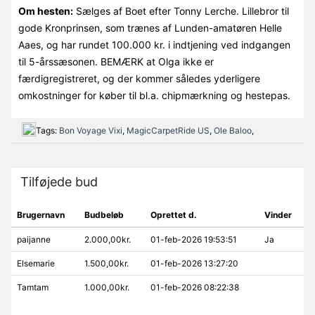
Om hesten:
Sælges af Boet efter Tonny Lerche. Lillebror til
gode Kronprinsen, som trænes af Lunden-amatøren Helle
Aaes, og har rundet 100.000 kr. i indtjening ved indgangen
til 5-årssæsonen. BEMÆRK at Olga ikke er
færdigregistreret, og der kommer således yderligere
omkostninger for køber til bl.a. chipmærkning og hestepas.
Tags:
Bon Voyage Vixi
,
MagicCarpetRide US
,
Ole Baloo
,
Tilføjede bud
Brugernavn
Budbeløb
Oprettet d.
Vinder
paijanne
2.000,00kr.
01-feb-2026 19:53:51
Ja
Elsemarie
1.500,00kr.
01-feb-2026 13:27:20
Tamtam
1.000,00kr.
01-feb-2026 08:22:38