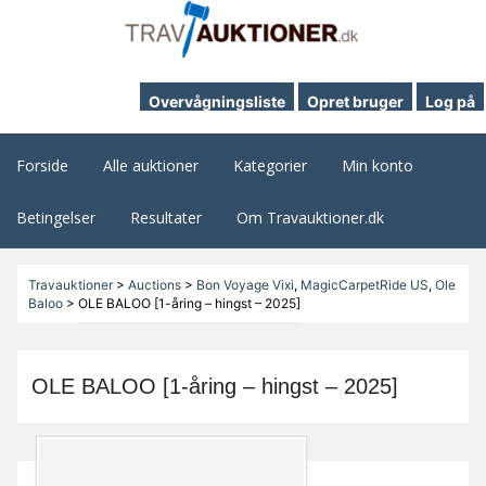
Overvågningsliste
Opret bruger
Log på
Forside
Alle auktioner
Kategorier
Min konto
Betingelser
Resultater
Om Travauktioner.dk
Travauktioner
>
Auctions
>
Bon Voyage Vixi
,
MagicCarpetRide US
,
Ole
Baloo
>
OLE BALOO [1-åring – hingst – 2025]
OLE BALOO [1-åring – hingst – 2025]