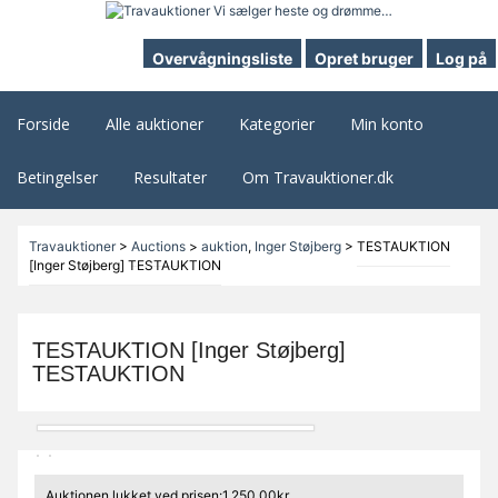
Overvågningsliste
Opret bruger
Log på
Forside
Alle auktioner
Kategorier
Min konto
Betingelser
Resultater
Om Travauktioner.dk
Travauktioner
>
Auctions
>
auktion
,
Inger Støjberg
>
TESTAUKTION
[Inger Støjberg] TESTAUKTION
TESTAUKTION [Inger Støjberg]
TESTAUKTION
Auktionen lukket ved prisen:1.250,00kr.