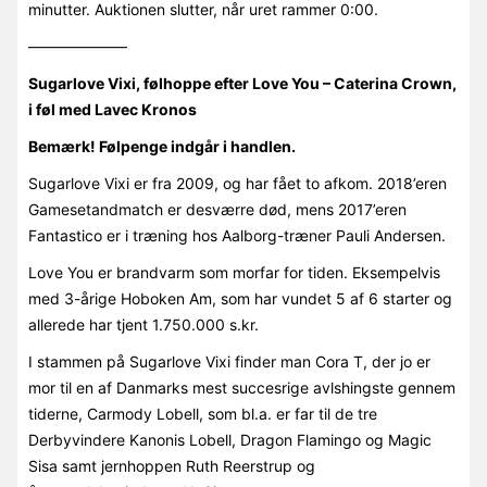
minutter. Auktionen slutter, når uret rammer 0:00.
——————–
Sugarlove Vixi, følhoppe efter Love You – Caterina Crown,
i føl med Lavec Kronos
Bemærk! Følpenge indgår i handlen.
Sugarlove Vixi er fra 2009, og har fået to afkom. 2018’eren
Gamesetandmatch er desværre død, mens 2017’eren
Fantastico er i træning hos Aalborg-træner Pauli Andersen.
Love You er brandvarm som morfar for tiden. Eksempelvis
med 3-årige Hoboken Am, som har vundet 5 af 6 starter og
allerede har tjent 1.750.000 s.kr.
I stammen på Sugarlove Vixi finder man Cora T, der jo er
mor til en af Danmarks mest succesrige avlshingste gennem
tiderne, Carmody Lobell, som bl.a. er far til de tre
Derbyvindere Kanonis Lobell, Dragon Flamingo og Magic
Sisa samt jernhoppen Ruth Reerstrup og