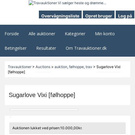
Overvågningsliste
Opret bruger
Log på
Forside
Alle auktioner
Kategorier
Min konto
Betingelser
Resultater
Om Travauktioner.dk
Travauktioner
>
Auctions
>
auktion
,
følhoppe
,
trav
>
Sugarlove Vixi
[følhoppe]
Sugarlove Vixi [følhoppe]
Auktionen lukket ved prisen:10.000,00kr.