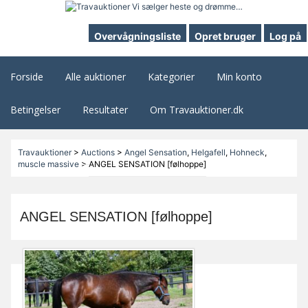
Overvågningsliste
Opret bruger
Log på
Forside
Alle auktioner
Kategorier
Min konto
Betingelser
Resultater
Om Travauktioner.dk
Travauktioner
>
Auctions
>
Angel Sensation
,
Helgafell
,
Hohneck
,
muscle massive
>
ANGEL SENSATION [følhoppe]
ANGEL SENSATION [følhoppe]