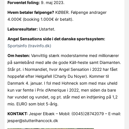
Forventet foling:
9. maj 2023.
Hvem betaler følpenge?
KØBER. Følpenge andrager
4.000€ (booking 1.000€ ér betalt).
Løbsresultater:
Ustartet.
Angel Sensations side i det danske sportssystem:
Sportsinfo (travinfo.dk)
Om hesten:
Vanvittig stærk moderstamme med millionærer
på samlebånd med alle de gode Käll-heste samt Diamanten.
Står pt. i Normandiet, hvor Angel Sensation i 2022 har fået
hoppeføl efter Helgafell (Charly Du Noyer). Kommer til
Danmark 4. januar. I fol med Hohneck som med max uheld
kun var femte i Prix d’Amerique i 2022, men siden da bare
har vundet og vundet, og pt. står med en indtjening på 1,2
mio. EURO som blot 5-årig.
KONTAKT:
Jesper Elbæk – Mobil: (0045)28742079 – E-mail:
jesper@stutterihancock.dk