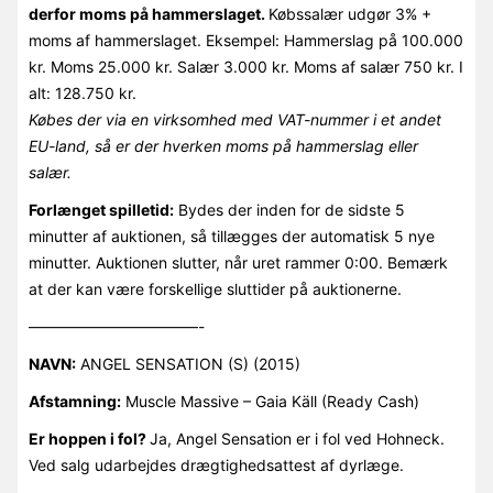
derfor moms på hammerslaget.
Købssalær udgør 3% +
moms af hammerslaget. Eksempel: Hammerslag på 100.000
kr. Moms 25.000 kr. Salær 3.000 kr. Moms af salær 750 kr. I
alt: 128.750 kr.
Købes der via en virksomhed med VAT-nummer i et andet
EU-land, så er der hverken moms på hammerslag eller
salær.
Forlænget spilletid:
Bydes der inden for de sidste 5
minutter af auktionen, så tillægges der automatisk 5 nye
minutter. Auktionen slutter, når uret rammer 0:00. Bemærk
at der kan være forskellige sluttider på auktionerne.
———————————-
NAVN:
ANGEL SENSATION (S) (2015)
Afstamning:
Muscle Massive – Gaia Käll (Ready Cash)
Er hoppen i fol?
Ja, Angel Sensation er i fol ved Hohneck.
Ved salg udarbejdes drægtighedsattest af dyrlæge.