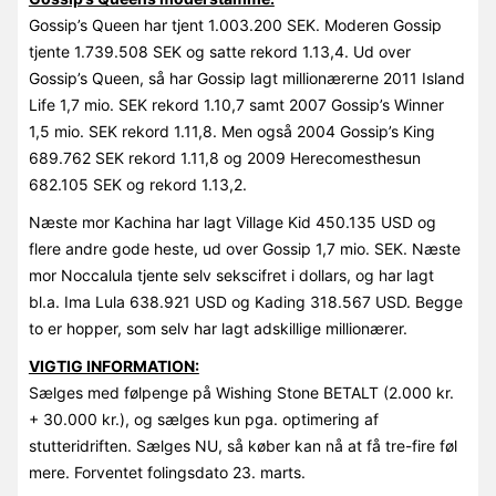
Gossip’s Queen har tjent 1.003.200 SEK. Moderen Gossip
tjente 1.739.508 SEK og satte rekord 1.13,4. Ud over
Gossip’s Queen, så har Gossip lagt millionærerne 2011 Island
Life 1,7 mio. SEK rekord 1.10,7 samt 2007 Gossip’s Winner
1,5 mio. SEK rekord 1.11,8. Men også 2004 Gossip’s King
689.762 SEK rekord 1.11,8 og 2009 Herecomesthesun
682.105 SEK og rekord 1.13,2.
Næste mor Kachina har lagt Village Kid 450.135 USD og
flere andre gode heste, ud over Gossip 1,7 mio. SEK. Næste
mor Noccalula tjente selv sekscifret i dollars, og har lagt
bl.a. Ima Lula 638.921 USD og Kading 318.567 USD. Begge
to er hopper, som selv har lagt adskillige millionærer.
VIGTIG INFORMATION:
Sælges med følpenge på Wishing Stone BETALT (2.000 kr.
+ 30.000 kr.), og sælges kun pga. optimering af
stutteridriften. Sælges NU, så køber kan nå at få tre-fire føl
mere. Forventet folingsdato 23. marts.