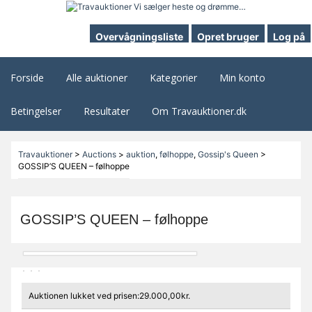
Overvågningsliste
Opret bruger
Log på
Forside
Alle auktioner
Kategorier
Min konto
Betingelser
Resultater
Om Travauktioner.dk
Travauktioner
>
Auctions
>
auktion
,
følhoppe
,
Gossip's Queen
>
GOSSIP’S QUEEN – følhoppe
GOSSIP’S QUEEN – følhoppe
Auktionen lukket ved prisen:29.000,00kr.