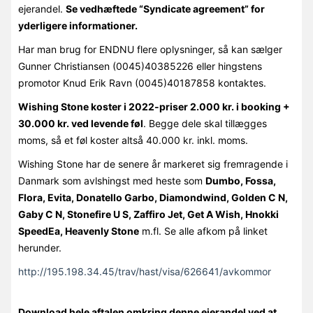
ejerandel.
Se vedhæftede “Syndicate agreement” for
yderligere informationer.
Har man brug for ENDNU flere oplysninger, så kan sælger
Gunner Christiansen (0045)40385226 eller hingstens
promotor Knud Erik Ravn (0045)40187858 kontaktes.
Wishing Stone koster i 2022-priser 2.000 kr. i booking +
30.000 kr. ved levende føl
. Begge dele skal tillægges
moms, så et føl koster altså 40.000 kr. inkl. moms.
Wishing Stone har de senere år markeret sig fremragende i
Danmark som avlshingst med heste som
Dumbo, Fossa,
Flora, Evita, Donatello Garbo, Diamondwind, Golden C N,
Gaby C N, Stonefire U S, Zaffiro Jet, Get A Wish, Hnokki
SpeedEa, Heavenly Stone
m.fl. Se alle afkom på linket
herunder.
http://195.198.34.45/trav/hast/visa/626641/avkommor
Download hele aftalen omkring denne ejerandel ved at