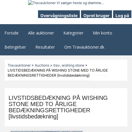
Overvågningsliste
Opret bruger
Log på
Forside
Alle auktioner
Kategorier
Min konto
Betingelser
Resultater
Om Travauktioner.dk
Travauktioner
>
Auctions
>
trav
,
wishing stone
>
LIVSTIDSBEDÆKNING PÅ WISHING STONE MED TO ÅRLIGE
BEDÆKNINGSRETTIGHEDER [livstidsbedækning]
LIVSTIDSBEDÆKNING PÅ WISHING
STONE MED TO ÅRLIGE
BEDÆKNINGSRETTIGHEDER
[livstidsbedækning]