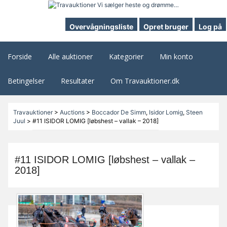
Overvågningsliste
Opret bruger
Log på
Forside
Alle auktioner
Kategorier
Min konto
Betingelser
Resultater
Om Travauktioner.dk
Travauktioner
>
Auctions
>
Boccador De Simm
,
Isidor Lomig
,
Steen
Juul
>
#11 ISIDOR LOMIG [løbshest – vallak – 2018]
#11 ISIDOR LOMIG [løbshest – vallak –
2018]