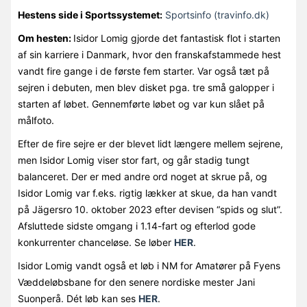
Hestens side i Sportssystemet:
Sportsinfo (travinfo.dk)
Om hesten:
Isidor Lomig gjorde det fantastisk flot i starten
af sin karriere i Danmark, hvor den franskafstammede hest
vandt fire gange i de første fem starter. Var også tæt på
sejren i debuten, men blev disket pga. tre små galopper i
starten af løbet. Gennemførte løbet og var kun slået på
målfoto.
Efter de fire sejre er der blevet lidt længere mellem sejrene,
men Isidor Lomig viser stor fart, og går stadig tungt
balanceret. Der er med andre ord noget at skrue på, og
Isidor Lomig var f.eks. rigtig lækker at skue, da han vandt
på Jägersro 10. oktober 2023 efter devisen “spids og slut”.
Afsluttede sidste omgang i 1.14-fart og efterlod gode
konkurrenter chanceløse. Se løber
HER
.
Isidor Lomig vandt også et løb i NM for Amatører på Fyens
Væddeløbsbane for den senere nordiske mester Jani
Suonperå. Dét løb kan ses
HER
.