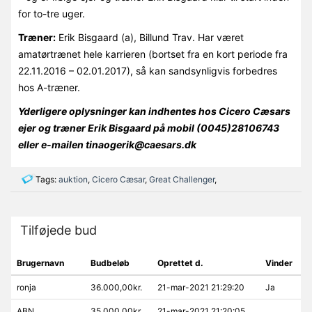
for to-tre uger.
Træner:
Erik Bisgaard (a), Billund Trav. Har været
amatørtrænet hele karrieren (bortset fra en kort periode fra
22.11.2016 – 02.01.2017), så kan sandsynligvis forbedres
hos A-træner.
Yderligere oplysninger kan indhentes hos Cicero Cæsars
ejer og træner Erik Bisgaard på mobil (0045)28106743
eller e-mailen tinaogerik@caesars.dk
Tags:
auktion
,
Cicero Cæsar
,
Great Challenger
,
Tilføjede bud
Brugernavn
Budbeløb
Oprettet d.
Vinder
ronja
36.000,00kr.
21-mar-2021 21:29:20
Ja
ABN
35.000,00kr.
21-mar-2021 21:20:05