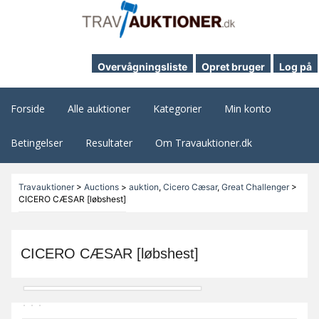
Overvågningsliste
Opret bruger
Log på
Forside
Alle auktioner
Kategorier
Min konto
Betingelser
Resultater
Om Travauktioner.dk
Travauktioner
>
Auctions
>
auktion
,
Cicero Cæsar
,
Great Challenger
>
CICERO CÆSAR [løbshest]
CICERO CÆSAR [løbshest]