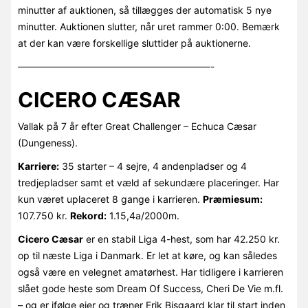
minutter af auktionen, så tillægges der automatisk 5 nye
minutter. Auktionen slutter, når uret rammer 0:00. Bemærk
at der kan være forskellige sluttider på auktionerne.
————————————————————-
CICERO CÆSAR
Vallak på 7 år efter Great Challenger – Echuca Cæsar
(Dungeness).
Karriere:
35 starter – 4 sejre, 4 andenpladser og 4
tredjepladser samt et væld af sekundære placeringer. Har
kun været uplaceret 8 gange i karrieren.
Præmiesum:
107.750 kr.
Rekord:
1.15,4a/2000m.
Cicero Cæsar
er en stabil Liga 4-hest, som har 42.250 kr.
op til næste Liga i Danmark. Er let at køre, og kan således
også være en velegnet amatørhest. Har tidligere i karrieren
slået gode heste som Dream Of Success, Cheri De Vie m.fl.
– og er ifølge ejer og træner Erik Bisgaard klar til start inden