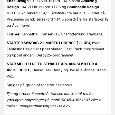
Enzo Design
101.773 kr. rekord 1.14,5 samt
Amazing
Design
194.211 kr. rekord 1.12,6 og
Bombastic Design
413.651 kr. rekord 1.14,5. Sidstnævnte har bl.a. vundet på
Vincennes og løb sin rekord 1.14,5 som 2-års fra startspor 12
på Åby Travet.
Træner:
Kenneth P. Hansen (a), Charlottenlund Travbane
STARTER SØNDAG 21. MARTS I ODENSE (1. LØB)
, hvor
Fantastic Design er tippet vinder i Fast Track-programmet
og tippet anden i Derby25-programmet.
STÅR MELDT I DE TO STØRSTE ÅRGANGSLØB FOR 4-
ÅRIGE HESTE;
Dansk Trav Derby og Jydsk 4-årings Grand
Prix.
Sælges på grund af for stort hestehold.
Ejer og træner Kenneth P. Hansen kan kontaktes for
yderligere oplysninger på mobil (0045)40861607 eller e-
mailen Primgaardhansen@mail.tele.dk