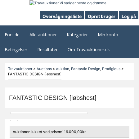
Overvågningsliste
Opret bruger
Log på
Forside
Alle auktioner
Kategorier
Min konto
Betingelser
Resultater
Om Travauktioner.dk
Travauktioner
>
Auctions
>
auktion
,
Fantastic Design
,
Prodigious
>
FANTASTIC DESIGN [løbshest]
FANTASTIC DESIGN [løbshest]
Auktionen lukket ved prisen:116.000,00kr.