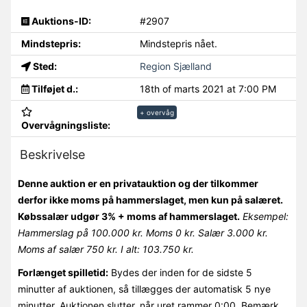
Auktions-ID:
#2907
Mindstepris:
Mindstepris nået.
Sted:
Region Sjælland
Tilføjet d.:
18th of marts 2021 at 7:00 PM
+ overvåg
Overvågningsliste:
Beskrivelse
Denne auktion er en privatauktion og der tilkommer
derfor ikke moms på hammerslaget, men kun på salæret.
Købssalær udgør 3% + moms af hammerslaget.
Eksempel:
Hammerslag på 100.000 kr. Moms 0 kr. Salær 3.000 kr.
Moms af salær 750 kr. I alt: 103.750 kr.
Forlænget spilletid:
Bydes der inden for de sidste 5
minutter af auktionen, så tillægges der automatisk 5 nye
minutter. Auktionen slutter, når uret rammer 0:00. Bemærk