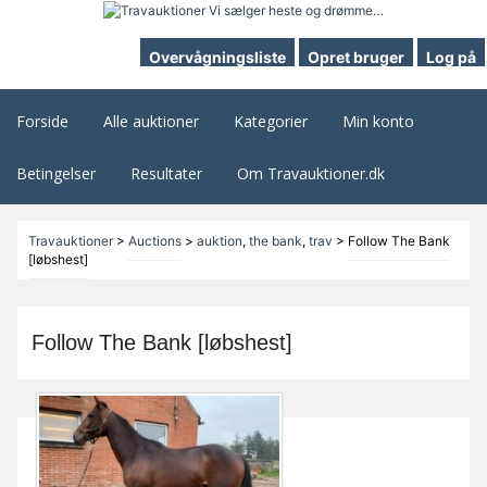
Overvågningsliste
Opret bruger
Log på
Forside
Alle auktioner
Kategorier
Min konto
Betingelser
Resultater
Om Travauktioner.dk
Travauktioner
>
Auctions
>
auktion
,
the bank
,
trav
>
Follow The Bank
[løbshest]
Follow The Bank [løbshest]