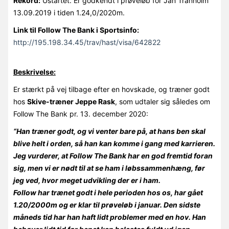
Rekord:
Ustartet. Er godkendt i prøveløb for Jan Tranholm
13.09.2019 i tiden 1.24,0/2020m.
Link til Follow The Bank i Sportsinfo:
http://195.198.34.45/trav/hast/visa/642822
Beskrivelse:
Er stærkt på vej tilbage efter en hovskade, og træner godt
hos
Skive-træner Jeppe Rask
, som udtaler sig således om
Follow The Bank pr. 13. december 2020:
“Han træner godt, og vi venter bare på, at hans ben skal
blive helt i orden, så han kan komme i gang med karrieren.
Jeg vurderer, at Follow The Bank har en god fremtid foran
sig, men vi er nødt til at se ham i løbssammenhæng, før
jeg ved, hvor meget udvikling der er i ham.
Follow har trænet godt i hele perioden hos os, har gået
1.20/2000m og er klar til prøveløb i januar. Den sidste
måneds tid har han haft lidt problemer med en hov. Han