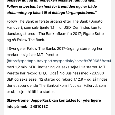
behøver lidt tid før benet kan belastes fuldt ud igen.
Follow er bestemt en hest for fremtiden og har både
afstamning og talent til at deltage i årgangsløbene.”
Follow The Bank er første årgang efter The Bank (Donato
Hanover), som selv tjente 1,1 mio. USD. Der findes kun to
danskregistrerede The Bank-afkom fra 2017; Figaro Sotto
og så Follow The Bank.
I Sverige er Follow The Banks 2017-årgang større, og her
markerer sig især M.T. Perette
(
https://sportapp.travsport.se/sportinfo/horse/ts760685/results
med 1,2 mio. SEK i indtjening via seks sejre i 13 starter. M.T.
Perette har rekord 1.11,0. Også No Business med 723.500
SEK og seks sejre i 12 starter og rekord 1.12,9 – og så findes
der et spændende The Bank-afkom i Nuclear Håleryd, som
er ubesejret hidtil i to starter.
Skive-træner Jeppe Rask kan kontaktes for yderligere
info på mobil 24810137
.