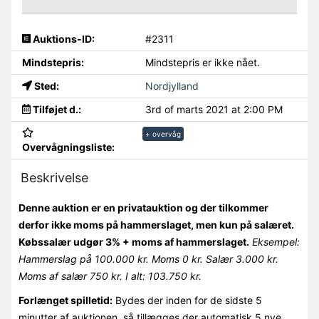
Auktions-ID:
#2311
Mindstepris:
Mindstepris er ikke nået.
Sted:
Nordjylland
Tilføjet d.:
3rd of marts 2021 at 2:00 PM
+ overvåg
Overvågningsliste:
Beskrivelse
Denne auktion er en privatauktion og der tilkommer
derfor ikke moms på hammerslaget, men kun på salæret.
Købssalær udgør 3% + moms af hammerslaget.
Eksempel:
Hammerslag på 100.000 kr. Moms 0 kr. Salær 3.000 kr.
Moms af salær 750 kr. I alt: 103.750 kr.
Forlænget spilletid:
Bydes der inden for de sidste 5
minutter af auktionen, så tillægges der automatisk 5 nye