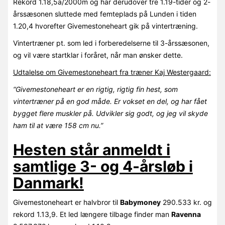
Rekord 1.18,5a/2000m og har derudover tre 1.19-tider og 2-
årssæsonen sluttede med femteplads på Lunden i tiden
1.20,4 hvorefter Givemestoneheart gik på vintertræning.
Vintertræner pt. som led i forberedelserne til 3-årssæsonen,
og vil være startklar i foråret, når man ønsker dette.
Udtalelse om Givemestoneheart fra træner Kaj Westergaard:
“Givemestoneheart er en rigtig, rigtig fin hest, som
vintertræner på en god måde. Er vokset en del, og har fået
bygget flere muskler på. Udvikler sig godt, og jeg vil skyde
ham til at være 158 cm nu.”
Hesten står anmeldt i
samtlige 3- og 4-årsløb i
Danmark!
Givemestoneheart er halvbror til
Babymoney
290.533 kr. og
rekord 1.13,9. Et led længere tilbage finder man
Ravenna