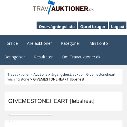
Overvågningsliste
Opret bruger
Log på
Forside
Alle auktioner
Kategorier
Min konto
Betingelser
Resultater
Om Travauktioner.dk
Travauktioner
>
Auctions
>
årgangshest
,
auktion
,
Givemestoneheart
,
wishing stone
>
GIVEMESTONEHEART [løbshest]
GIVEMESTONEHEART [løbshest]