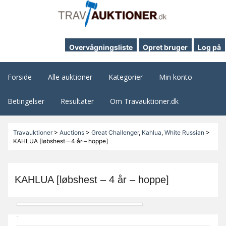
Overvågningsliste
Opret bruger
Log på
Forside
Alle auktioner
Kategorier
Min konto
Betingelser
Resultater
Om Travauktioner.dk
Travauktioner
>
Auctions
>
Great Challenger
,
Kahlua
,
White Russian
>
KAHLUA [løbshest – 4 år – hoppe]
KAHLUA [løbshest – 4 år – hoppe]