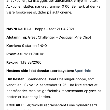
af auktionen, så tillægges der automatisk 5 nye minutter.
Auktionen slutter, når uret rammer 0:00. Bemærk at der kan
være forskellige sluttider på auktionerne.
———————————-
NAVN:
KAHLUA – hoppe – født 21.04.2021
Afstamning:
Great Challenger – Desigual (Pine Chip)
Karriere:
9 starter: 1-0-0
Præmiesum:
11.700 kr.
Rekord:
1.18,3a/2060m.
Hestens side i det danske sportssystem:
Sportsinfo
Om hesten:
Spændende Great Challenger-hoppe, som
vandt løb i Skive 12. september 2025. Har ikke startet et
par måneder, men sælger/teknisk repræsentant oplyser, at
hesten er kurant og i orden.
KONTAKT:
Ejer/teknisk repræsentant Lone Søndergaard