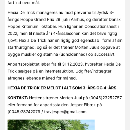
fart ind over mål.
Hexia De Trick manageres nu mod prøverne til Jydsk 3-
årings Hoppe Grand Prix 29. juli i Aarhus, og derefter Dansk
Hoppe Kriterium i oktober. Hun ligner en Consolationshest i
2022, men til næste år i 4-årssæsonen kan det blive rigtig
sjovt. Hexia De Trick har en rigtig god egenskab i form af sin
starthurtighed, og så er det træner Morten Juuls opgave at
bygge muskler og stamina (udholdenhed) op successivt.
Anpartsprojektet løber fra til 31.12.2023, hvorefter Hexia De
Trick sælges på en internetauktion. Udgifter/indtægter
afregnes løbende måned for måned.
HEXIA DE TRICK ER MELDT I ALT SOM 3-ÅRS OG 4-ÅRS.
KONTAKT:
Hestens træner Morten Juul på (0045)23252757
eller formand for anpartsstalden Jesper Elbæk på
(0045)28742079 / travjesper@gmail.com