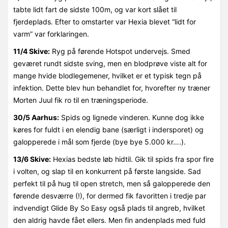
tabte lidt fart de sidste 100m, og var kort slået til
fjerdeplads. Efter to omstarter var Hexia blevet “lidt for
varm” var forklaringen.
11/4 Skive:
Ryg på førende Hotspot undervejs. Smed
geværet rundt sidste sving, men en blodprøve viste alt for
mange hvide blodlegemener, hvilket er et typisk tegn på
infektion. Dette blev hun behandlet for, hvorefter ny træner
Morten Juul fik ro til en træningsperiode.
30/5 Aarhus:
Spids og lignede vinderen. Kunne dog ikke
køres for fuldt i en elendig bane (særligt i indersporet) og
galopperede i mål som fjerde (bye bye 5.000 kr….).
13/6 Skive:
Hexias bedste løb hidtil. Gik til spids fra spor fire
i volten, og slap til en konkurrent på første langside. Sad
perfekt til på hug til open stretch, men så galopperede den
førende desværre (!), for dermed fik favoritten i tredje par
indvendigt Glide By So Easy også plads til angreb, hvilket
den aldrig havde fået ellers. Men fin andenplads med fuld