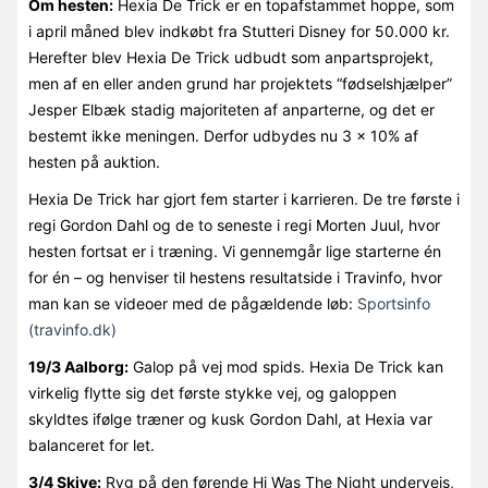
Om hesten:
Hexia De Trick er en topafstammet hoppe, som
i april måned blev indkøbt fra Stutteri Disney for 50.000 kr.
Herefter blev Hexia De Trick udbudt som anpartsprojekt,
men af en eller anden grund har projektets “fødselshjælper”
Jesper Elbæk stadig majoriteten af anparterne, og det er
bestemt ikke meningen. Derfor udbydes nu 3 x 10% af
hesten på auktion.
Hexia De Trick har gjort fem starter i karrieren. De tre første i
regi Gordon Dahl og de to seneste i regi Morten Juul, hvor
hesten fortsat er i træning. Vi gennemgår lige starterne én
for én – og henviser til hestens resultatside i Travinfo, hvor
man kan se videoer med de pågældende løb:
Sportsinfo
(travinfo.dk)
19/3 Aalborg:
Galop på vej mod spids. Hexia De Trick kan
virkelig flytte sig det første stykke vej, og galoppen
skyldtes ifølge træner og kusk Gordon Dahl, at Hexia var
balanceret for let.
3/4 Skive:
Ryg på den førende Hi Was The Night undervejs,