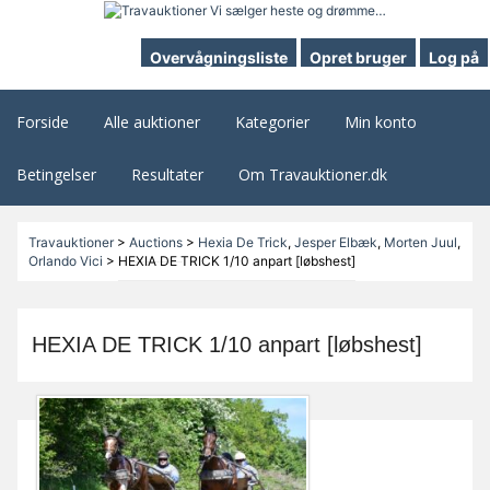
Overvågningsliste
Opret bruger
Log på
Forside
Alle auktioner
Kategorier
Min konto
Betingelser
Resultater
Om Travauktioner.dk
Travauktioner
>
Auctions
>
Hexia De Trick
,
Jesper Elbæk
,
Morten Juul
,
Orlando Vici
>
HEXIA DE TRICK 1/10 anpart [løbshest]
HEXIA DE TRICK 1/10 anpart [løbshest]