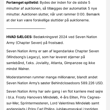
Forlænget spilletid:
Bydes der inden for de sidste 5
minutter af auktionen, så tillægges der automatisk 5 nye
minutter. Auktionen slutter, når uret rammer 0:00. Bemærk
at der kan være forskellige sluttider på auktionerne.
———————————-
HVAD SÆLGES:
Bedækningsret 2024 ved Seven Nation
Army (Chapter Seven) på frostsæd.
Seven Nation Army er søn af legendariske Chapter Seven
(Windsong’s Legacy), som har leveret stjerner på
samlebånd, f.eks. Joviality, Atlanta, Gimpanzee og ikke
mindst Walner.
Moderstammen rummer mange millionærer, blandt andet
Seven Nation Army’s søster Behindclosedoors 589.226 USD.
Seven Nation Army har selv gang i en flot karriere med sejre
i bl.a. Frosty Hanovers Mindeløb, 4-års Eliten, Prix Cagnes-
sur-Mer, Sprintermesteren, Lord Valentines Mindeløb samt
andenplads i Prins Carl Philips Jubilæumspokal i toptiden