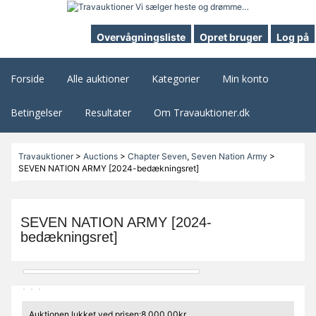
Overvågningsliste
Opret bruger
Log på
Forside
Alle auktioner
Kategorier
Min konto
Betingelser
Resultater
Om Travauktioner.dk
Travauktioner
>
Auctions
>
Chapter Seven
,
Seven Nation Army
>
SEVEN NATION ARMY [2024-bedækningsret]
SEVEN NATION ARMY [2024-
bedækningsret]
Auktionen lukket ved prisen:8.000,00kr.