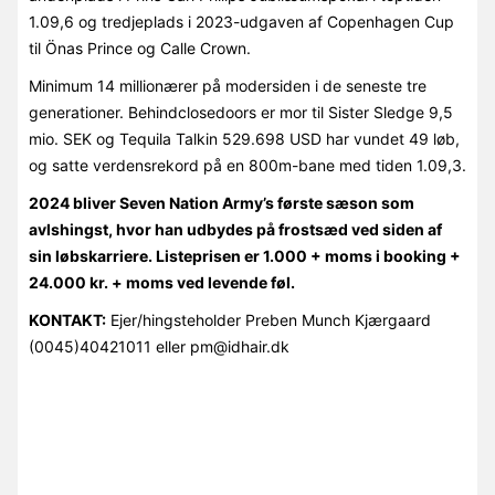
1.09,6 og tredjeplads i 2023-udgaven af Copenhagen Cup
til Önas Prince og Calle Crown.
Minimum 14 millionærer på modersiden i de seneste tre
generationer. Behindclosedoors er mor til Sister Sledge 9,5
mio. SEK og Tequila Talkin 529.698 USD har vundet 49 løb,
og satte verdensrekord på en 800m-bane med tiden 1.09,3.
2024 bliver Seven Nation Army’s første sæson som
avlshingst, hvor han udbydes på frostsæd ved siden af
sin løbskarriere. Listeprisen er 1.000 + moms i booking +
24.000 kr. + moms ved levende føl.
KONTAKT:
Ejer/hingsteholder Preben Munch Kjærgaard
(0045)40421011 eller pm@idhair.dk