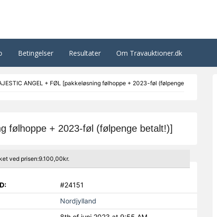
o
Betingelser
Resultater
Om Travauktioner.dk
JESTIC ANGEL + FØL [pakkeløsning følhoppe + 2023-føl (følpenge
ølhoppe + 2023-føl (følpenge betalt!)]
ket ved prisen:9.100,00kr.
D:
#24151
Nordjylland
8th of juni 2023 at 9:55 AM