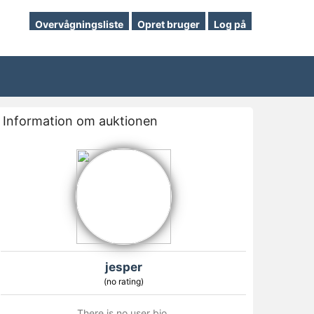
Overvågningsliste
Opret bruger
Log på
Information om auktionen
jesper
(no rating)
There is no user bio.