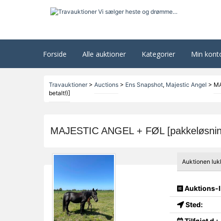
Forside
Alle auktioner
Kategorier
Min kont
Travauktioner
>
Auctions
>
Ens Snapshot
,
Majestic Angel
>
MA
betalt!)]
MAJESTIC ANGEL + FØL [pakkeløsning f
Auktionen luk
Auktions-I
Sted:
Tilføjet d.: