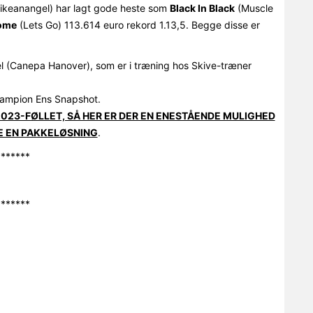
likeanangel) har lagt gode heste som
Black In Black
(Muscle
ome
(Lets Go) 113.614 euro rekord 1.13,5. Begge disse er
el (Canepa Hanover), som er i træning hos Skive-træner
champion Ens Snapshot.
023-FØLLET, SÅ HER ER DER EN ENESTÅENDE MULIGHED
E EN PAKKELØSNING
.
*******
*******